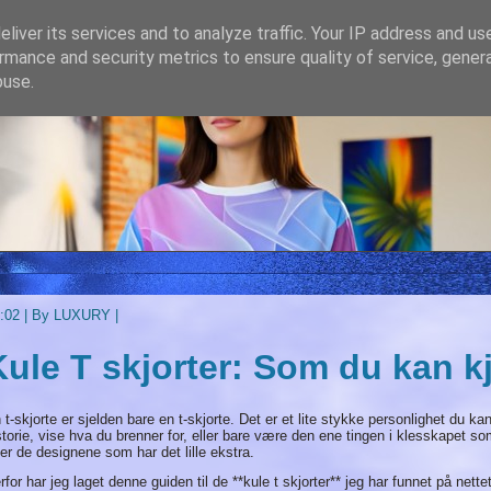
liver its services and to analyze traffic. Your IP address and us
rmance and security metrics to ensure quality of service, gene
buse.
:02
|
By LUXURY
|
Kule T skjorter: Som du kan k
 t-skjorte er sjelden bare en t-skjorte. Det er et lite stykke personlighet du 
storie, vise hva du brenner for, eller bare være den ene tingen i klesskapet so
ter de designene som har det lille ekstra.
rfor har jeg laget denne guiden til de **kule t skjorter** jeg har funnet på nettet.