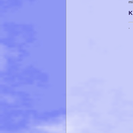
mi
K
,