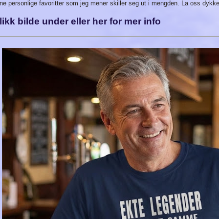
ne personlige favoritter som jeg mener skiller seg ut i mengden. La oss dykk
likk bilde under eller her for mer info