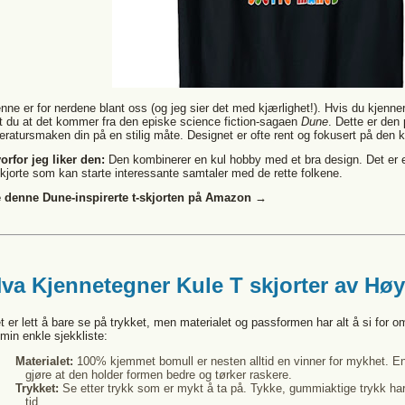
nne er for nerdene blant oss (og jeg sier det med kjærlighet!). Hvis du kjenner i
t du at det kommer fra den episke science fiction-sagaen
Dune
. Dette er den
tteratursmaken din på en stilig måte. Designet er ofte rent og fokusert på den kr
orfor jeg liker den:
Den kombinerer en kul hobby med et bra design. Det er 
skjorte som kan starte interessante samtaler med de rette folkene.
 denne Dune-inspirerte t-skjorten på Amazon →
va Kjennetegner Kule T skjorter av Høy
t er lett å bare se på trykket, men materialet og passformen har alt å si for o
 min enkle sjekkliste:
Materialet:
100% kjemmet bomull er nesten alltid en vinner for mykhet. En 
gjøre at den holder formen bedre og tørker raskere.
Trykket:
Se etter trykk som er mykt å ta på. Tykke, gummiaktige trykk har
tid.