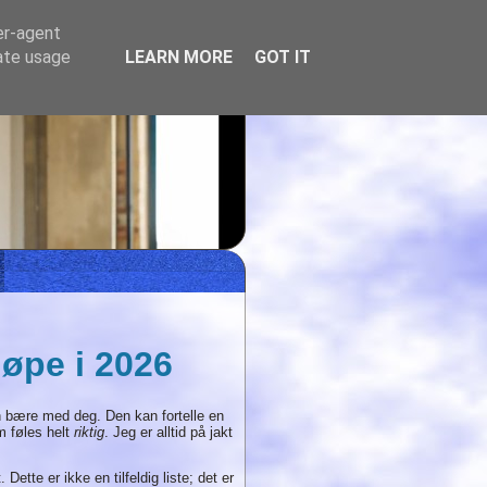
er-agent
rate usage
LEARN MORE
GOT IT
jøpe i 2026
kan bære med deg. Den kan fortelle en
m føles helt
riktig
. Jeg er alltid på jakt
 Dette er ikke en tilfeldig liste; det er