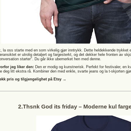
, la oss starte med en som virkelig gjør inntrykk. Dette heldekkende trykket e
geransiktet er utrolig detaljert og fargesterkt, og det dekker hele fronten av skj
onversation starter". Du går ikke ubemerket hen med denne.
orfor jeg liker den:
Den er modig og kunstnerisk. Perfekt for festivaler, en kv
le deg litt ekstra rå. Kombiner den med enkle, svarte jeans og la t-skjorten gjø
ekk pris og tilgjengelighet på Etsy →
2.Thsnk God its friday – Moderne kul farger